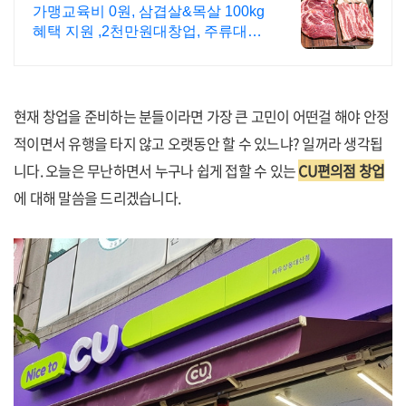
지 가맹교육비 면제
가맹교육비 0원, 삼겹살&목살 100kg
혜택 지원 ,2천만원대창업, 주류대출
까지
현재 창업을 준비하는 분들이라면 가장 큰 고민이 어떤걸 해야 안정
적이면서 유행을 타지 않고 오랫동안 할 수 있느냐? 일꺼라 생각됩
니다. 오늘은 무난하면서 누구나 쉽게 접할 수 있는
CU편의점 창업
에 대해 말씀을 드리겠습니다.