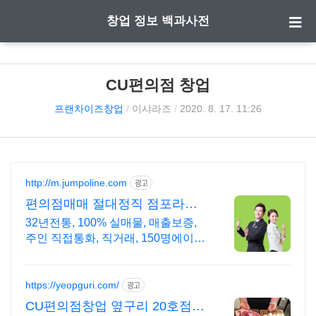
창업 정보 백과사전
CU편의점 창업
프랜차이즈창업
/
이샤라즈
/
2020. 8. 17. 11:26
http://m.jumpoline.com
광고
편의점매매 절대정직 점포라인
빠른 직거래 & 안전중개거래
32년전통, 100% 실매물, 매출보증,
주인 직접통화, 직거래, 150명에이전
트
https://yeopguri.com/
광고
CU편의점창업 옆구리 20호점까